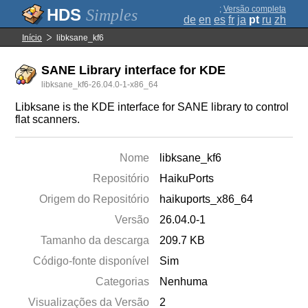
;
Versão completa
Simples
de
en
es
fr
ja
pt
ru
zh
Início
libksane_kf6
SANE Library interface for KDE
libksane_kf6-26.04.0-1-x86_64
Libksane is the KDE interface for SANE library to control
flat scanners.
Nome
libksane_kf6
Repositório
HaikuPorts
Origem do Repositório
haikuports_x86_64
Versão
26.04.0-1
Tamanho da descarga
209.7 KB
Código-fonte disponível
Sim
Categorias
Nenhuma
Visualizações da Versão
2