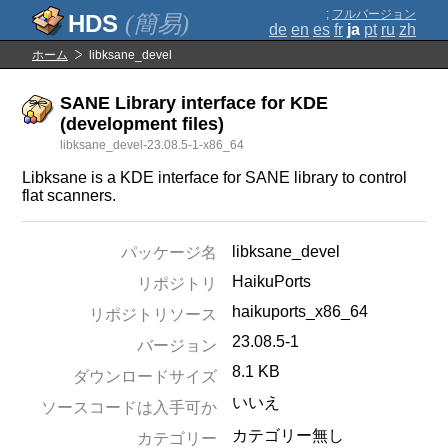
;
フルバージョン
(簡易)
de
en
es
fr
ja
pt
ru
zh
ホーム
libksane_devel
SANE Library interface for KDE
(development files)
libksane_devel-23.08.5-1-x86_64
Libksane is a KDE interface for SANE library to control
flat scanners.
libksane_devel
パッケージ名
HaikuPorts
リポジトリ
haikuports_x86_64
リポジトリソース
23.08.5-1
バージョン
8.1 KB
ダウンロードサイズ
いいえ
ソースコードは入手可か
カテゴリー無し
カテゴリー