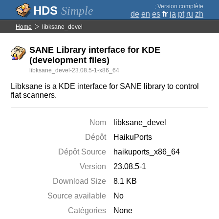
;
Version complète
Simple
de
en
es
fr
ja
pt
ru
zh
Home
libksane_devel
SANE Library interface for KDE
(development files)
libksane_devel-23.08.5-1-x86_64
Libksane is a KDE interface for SANE library to control
flat scanners.
Nom
libksane_devel
Dépôt
HaikuPorts
Dépôt Source
haikuports_x86_64
Version
23.08.5-1
Download Size
8.1 KB
Source available
No
Catégories
None