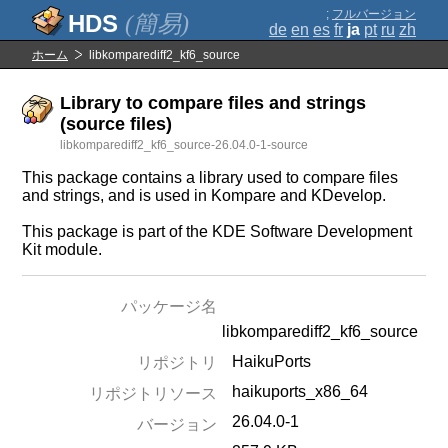
;
フルバージョン
(簡易)
de
en
es
fr
ja
pt
ru
zh
ホーム
libkomparediff2_kf6_source
Library to compare files and strings
(source files)
libkomparediff2_kf6_source-26.04.0-1-source
This package contains a library used to compare files
and strings, and is used in Kompare and KDevelop.
This package is part of the KDE Software Development
Kit module.
パッケージ名
libkomparediff2_kf6_source
HaikuPorts
リポジトリ
haikuports_x86_64
リポジトリソース
26.04.0-1
バージョン