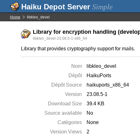
Simple
Home
libkleo_devel
Library for encryption handling (develop
libkleo_devel-23.08.5-1-x86_64
Library that provides cryptography support for mails.
Nom
libkleo_devel
Dépôt
HaikuPorts
Dépôt Source
haikuports_x86_64
Version
23.08.5-1
Download Size
39.4 KB
Source available
No
Catégories
None
Version Views
2