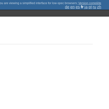
;
Version complète
de
en
es
fr
ja
pt
ru
zh