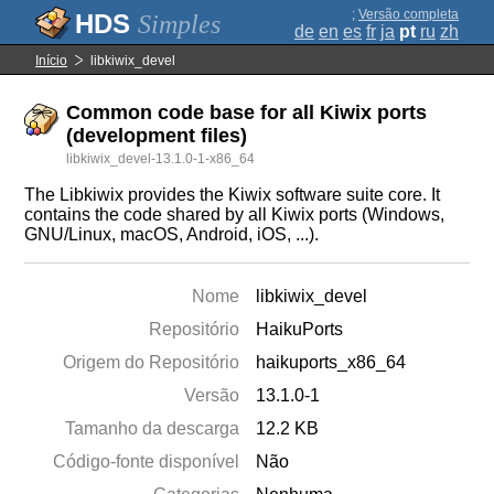
;
Versão completa
Simples
de
en
es
fr
ja
pt
ru
zh
Início
libkiwix_devel
Common code base for all Kiwix ports
(development files)
libkiwix_devel-13.1.0-1-x86_64
The Libkiwix provides the Kiwix software suite core. It
contains the code shared by all Kiwix ports (Windows,
GNU/Linux, macOS, Android, iOS, ...).
Nome
libkiwix_devel
Repositório
HaikuPorts
Origem do Repositório
haikuports_x86_64
Versão
13.1.0-1
Tamanho da descarga
12.2 KB
Código-fonte disponível
Não