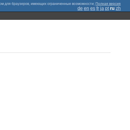
;
Полная версия
de
en
es
fr
ja
pt
ru
zh