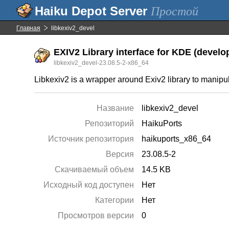
Простой
Главная
libkexiv2_devel
EXIV2 Library interface for KDE (develo
libkexiv2_devel-23.08.5-2-x86_64
Libkexiv2 is a wrapper around Exiv2 library to manip
Название
libkexiv2_devel
Репозиторий
HaikuPorts
Источник репозитория
haikuports_x86_64
Версия
23.08.5-2
Скачиваемый объем
14.5 KB
Исходный код доступен
Нет
Категории
Нет
Просмотров версии
0