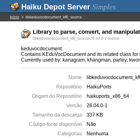
Simples
Início
libkeduvocdocument_kf6_source
Library to parse, convert, and manipulat
libkeduvocdocument_kf6_source-26.04.0-1-source
keduvocdocument:
Contains KEduVocDocument and its related class for r
Currently used by: kanagram, khangman, parley, kwor
Nome
libkeduvocdocument_kf
Repositório
HaikuPorts
Origem do Repositório
haikuports_x86_64
Versão
26.04.0-1
Tamanho da descarga
337 KB
Código-fonte disponível
Não
Categorias
Nenhuma