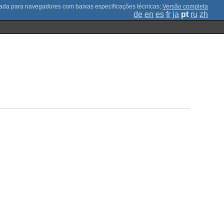
;
Versão completa
de
en
es
fr
ja
pt
ru
zh