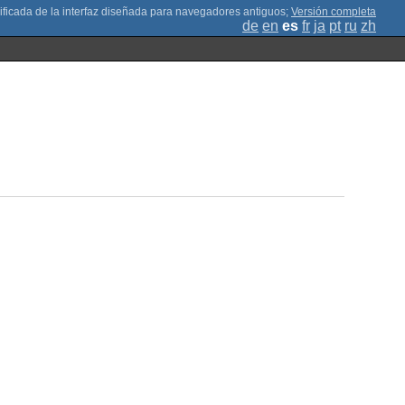
;
Versión completa
de
en
es
fr
ja
pt
ru
zh