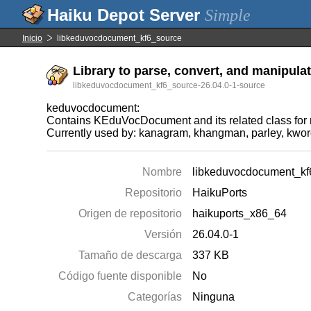
Simple
Inicio
libkeduvocdocument_kf6_source
Library to parse, convert, and manipulat
libkeduvocdocument_kf6_source-26.04.0-1-source
keduvocdocument:
Contains KEduVocDocument and its related class for r
Currently used by: kanagram, khangman, parley, kwor
Nombre
libkeduvocdocument_kf
Repositorio
HaikuPorts
Origen de repositorio
haikuports_x86_64
Versión
26.04.0-1
Tamaño de descarga
337 KB
Código fuente disponible
No
Categorías
Ninguna