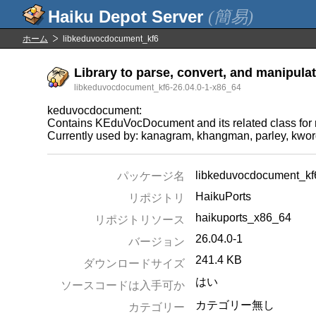
(簡易)
ホーム
libkeduvocdocument_kf6
Library to parse, convert, and manipula
libkeduvocdocument_kf6-26.04.0-1-x86_64
keduvocdocument:
Contains KEduVocDocument and its related class for r
Currently used by: kanagram, khangman, parley, kwor
libkeduvocdocument_kf
パッケージ名
HaikuPorts
リポジトリ
haikuports_x86_64
リポジトリソース
26.04.0-1
バージョン
241.4 KB
ダウンロードサイズ
はい
ソースコードは入手可か
カテゴリー無し
カテゴリー