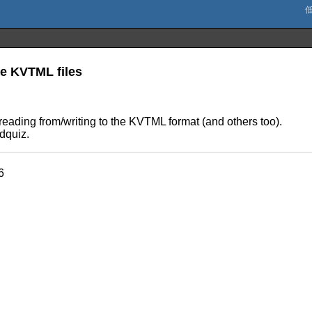
te KVTML files
eading from/writing to the KVTML format (and others too).
dquiz.
6