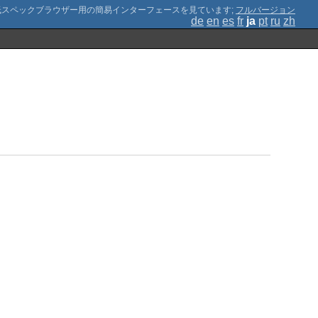
;
フルバージョン
de
en
es
fr
ja
pt
ru
zh