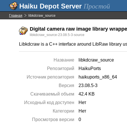
Простой
Главная
libkdcraw_source
Digital camera raw image library wrapper
libkdcraw_source-23.08.5-3-source
Libkdcraw is a C++ interface around LibRaw library u
Название
libkdcraw_source
Репозиторий
HaikuPorts
Источник репозитория
haikuports_x86_64
Версия
23.08.5-3
Скачиваемый объем
42.4 KB
Исходный код доступен
Нет
Категории
Нет
Просмотров версии
0