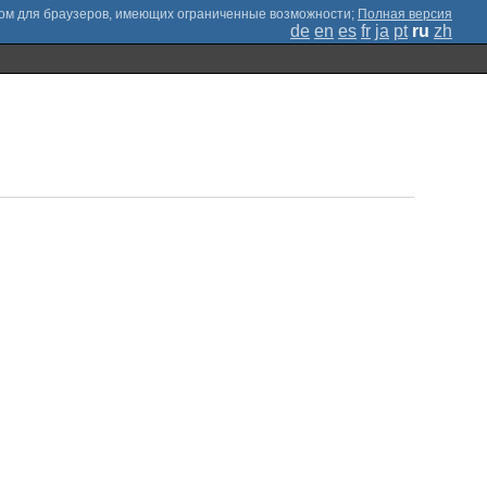
;
Полная версия
de
en
es
fr
ja
pt
ru
zh