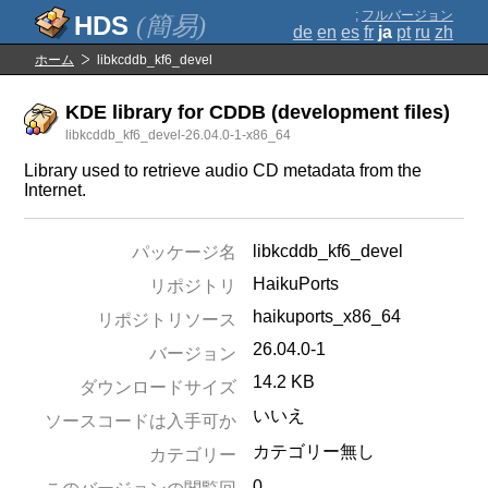
;
フルバージョン
(簡易)
de
en
es
fr
ja
pt
ru
zh
ホーム
libkcddb_kf6_devel
KDE library for CDDB (development files)
libkcddb_kf6_devel-26.04.0-1-x86_64
Library used to retrieve audio CD metadata from the
Internet.
libkcddb_kf6_devel
パッケージ名
HaikuPorts
リポジトリ
haikuports_x86_64
リポジトリソース
26.04.0-1
バージョン
14.2 KB
ダウンロードサイズ
いいえ
ソースコードは入手可か
カテゴリー無し
カテゴリー
0