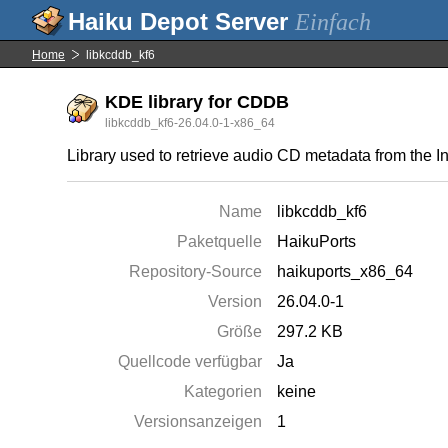
Einfach
Home
libkcddb_kf6
KDE library for CDDB
libkcddb_kf6-26.04.0-1-x86_64
Library used to retrieve audio CD metadata from the In
Name
libkcddb_kf6
Paketquelle
HaikuPorts
Repository-Source
haikuports_x86_64
Version
26.04.0-1
Größe
297.2 KB
Quellcode verfügbar
Ja
Kategorien
keine
Versionsanzeigen
1