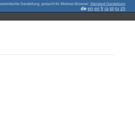
;
Standard-Darstellung
de
en
es
fr
ja
pt
ru
zh