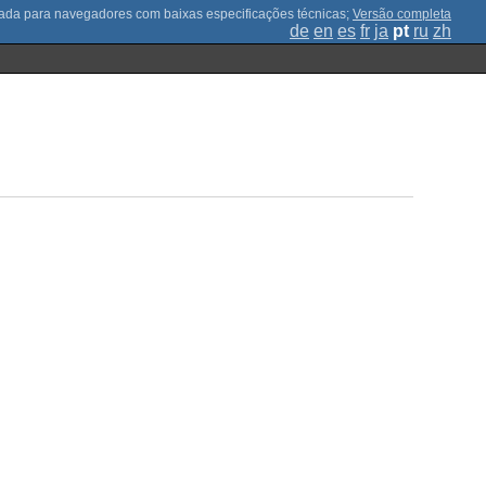
;
Versão completa
de
en
es
fr
ja
pt
ru
zh