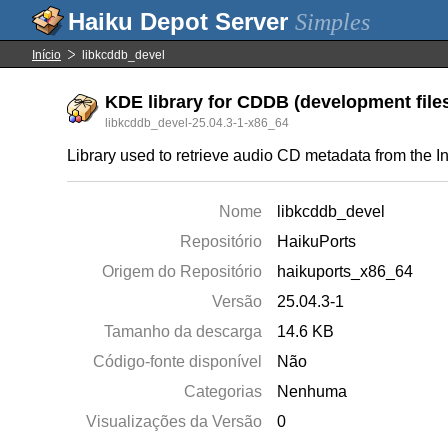
Simples
Início
libkcddb_devel
KDE library for CDDB (development file
libkcddb_devel-25.04.3-1-x86_64
Library used to retrieve audio CD metadata from the In
Nome
libkcddb_devel
Repositório
HaikuPorts
Origem do Repositório
haikuports_x86_64
Versão
25.04.3-1
Tamanho da descarga
14.6 KB
Código-fonte disponível
Não
Categorias
Nenhuma
Visualizações da Versão
0