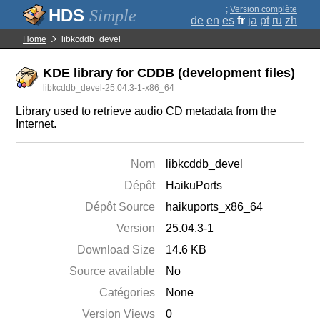
;
Version complète
Simple
de
en
es
fr
ja
pt
ru
zh
Home
libkcddb_devel
KDE library for CDDB (development files)
libkcddb_devel-25.04.3-1-x86_64
Library used to retrieve audio CD metadata from the
Internet.
Nom
libkcddb_devel
Dépôt
HaikuPorts
Dépôt Source
haikuports_x86_64
Version
25.04.3-1
Download Size
14.6 KB
Source available
No
Catégories
None
Version Views
0