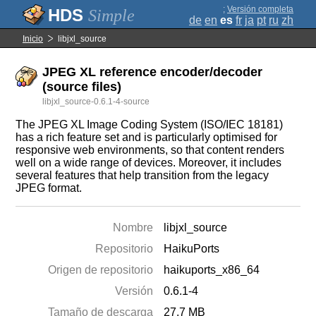
;
Versión completa
Simple
de
en
es
fr
ja
pt
ru
zh
Inicio
libjxl_source
JPEG XL reference encoder/decoder
(source files)
libjxl_source-0.6.1-4-source
The JPEG XL Image Coding System (ISO/IEC 18181)
has a rich feature set and is particularly optimised for
responsive web environments, so that content renders
well on a wide range of devices. Moreover, it includes
several features that help transition from the legacy
JPEG format.
Nombre
libjxl_source
Repositorio
HaikuPorts
Origen de repositorio
haikuports_x86_64
Versión
0.6.1-4
Tamaño de descarga
27.7 MB