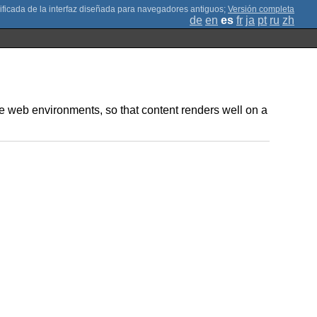
;
Versión completa
de
en
es
fr
ja
pt
ru
zh
e web environments, so that content renders well on a