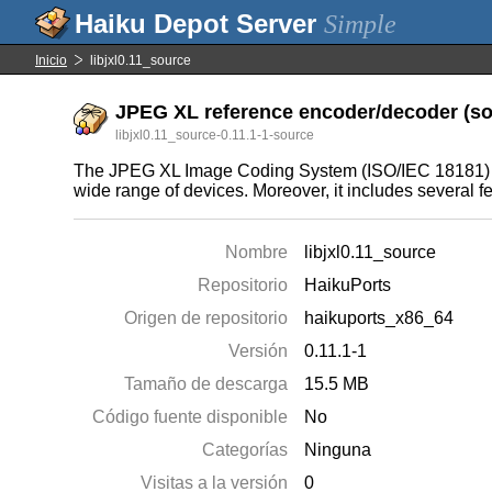
Simple
Inicio
libjxl0.11_source
JPEG XL reference encoder/decoder (sou
libjxl0.11_source-0.11.1-1-source
The JPEG XL Image Coding System (ISO/IEC 18181) has 
wide range of devices. Moreover, it includes several f
Nombre
libjxl0.11_source
Repositorio
HaikuPorts
Origen de repositorio
haikuports_x86_64
Versión
0.11.1-1
Tamaño de descarga
15.5 MB
Código fuente disponible
No
Categorías
Ninguna
Visitas a la versión
0