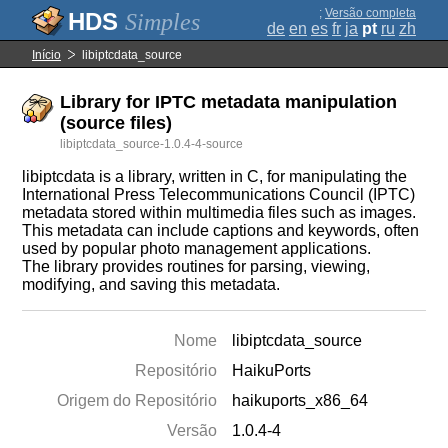
;
Versão completa
Simples
de
en
es
fr
ja
pt
ru
zh
Início
libiptcdata_source
Library for IPTC metadata manipulation
(source files)
libiptcdata_source-1.0.4-4-source
libiptcdata is a library, written in C, for manipulating the
International Press Telecommunications Council (IPTC)
metadata stored within multimedia files such as images.
This metadata can include captions and keywords, often
used by popular photo management applications.
The library provides routines for parsing, viewing,
modifying, and saving this metadata.
Nome
libiptcdata_source
Repositório
HaikuPorts
Origem do Repositório
haikuports_x86_64
Versão
1.0.4-4