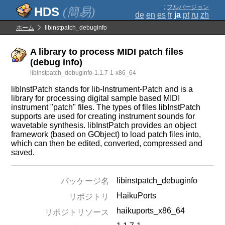
;
フルバージョン
(簡易)
de
en
es
fr
ja
pt
ru
zh
ホーム
libinstpatch_debuginfo
A library to process MIDI patch files
(debug info)
libinstpatch_debuginfo-1.1.7-1-x86_64
libInstPatch stands for lib-Instrument-Patch and is a
library for processing digital sample based MIDI
instrument "patch" files. The types of files libInstPatch
supports are used for creating instrument sounds for
wavetable synthesis. libInstPatch provides an object
framework (based on GObject) to load patch files into,
which can then be edited, converted, compressed and
saved.
libinstpatch_debuginfo
パッケージ名
HaikuPorts
リポジトリ
haikuports_x86_64
リポジトリソース