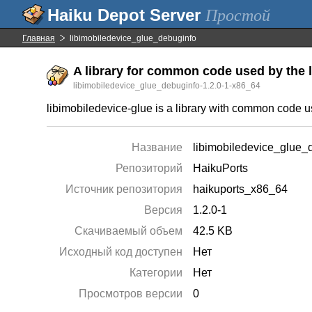
Простой
Главная
libimobiledevice_glue_debuginfo
A library for common code used by the l
libimobiledevice_glue_debuginfo-1.2.0-1-x86_64
libimobiledevice-glue is a library with common code us
Название
libimobiledevice_glue_
Репозиторий
HaikuPorts
Источник репозитория
haikuports_x86_64
Версия
1.2.0-1
Скачиваемый объем
42.5 KB
Исходный код доступен
Нет
Категории
Нет
Просмотров версии
0