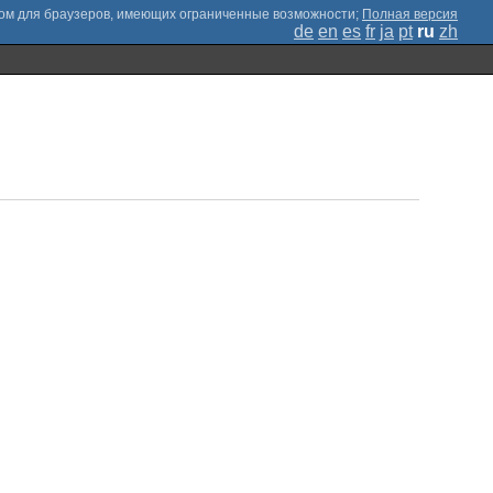
;
Полная версия
de
en
es
fr
ja
pt
ru
zh