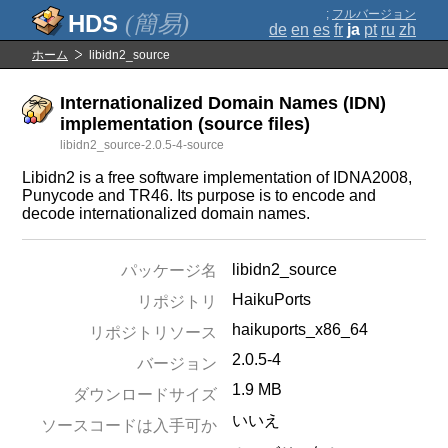
;
フルバージョン
(簡易)
de
en
es
fr
ja
pt
ru
zh
ホーム
libidn2_source
Internationalized Domain Names (IDN)
implementation (source files)
libidn2_source-2.0.5-4-source
Libidn2 is a free software implementation of IDNA2008,
Punycode and TR46. Its purpose is to encode and
decode internationalized domain names.
libidn2_source
パッケージ名
HaikuPorts
リポジトリ
haikuports_x86_64
リポジトリソース
2.0.5-4
バージョン
1.9 MB
ダウンロードサイズ
いいえ
ソースコードは入手可か