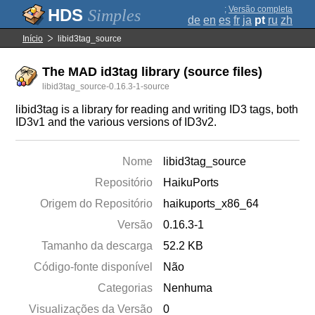
;
Versão completa
Simples
de
en
es
fr
ja
pt
ru
zh
Início
libid3tag_source
The MAD id3tag library (source files)
libid3tag_source-0.16.3-1-source
libid3tag is a library for reading and writing ID3 tags, both
ID3v1 and the various versions of ID3v2.
Nome
libid3tag_source
Repositório
HaikuPorts
Origem do Repositório
haikuports_x86_64
Versão
0.16.3-1
Tamanho da descarga
52.2 KB
Código-fonte disponível
Não
Categorias
Nenhuma
Visualizações da Versão
0