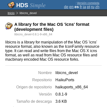
;
Versión completa
Simple
de
en
es
fr
ja
pt
ru
zh
Inicio
libicns_devel
A library for the Mac OS 'icns' format
(development files)
libicns_devel-0.8.1-9-x86_64
libicns is a library for manipulation of the Mac OS 'icns'
resource format, also known as the IconFamily resource
type. It can read and write files from the Mac OS X icns
format, as well as read from Mac OS resource files and
macbinary encoded Mac OS resource forks.
Nombre
libicns_devel
Repositorio
HaikuPorts
Origen de repositorio
haikuports_x86_64
Versión
0.8.1-9
Tamaño de descarga
3.6 KB