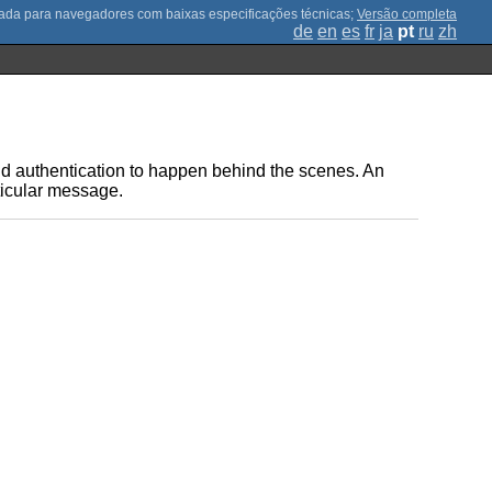
;
Versão completa
de
en
es
fr
ja
pt
ru
zh
d authentication to happen behind the scenes. An
rticular message.