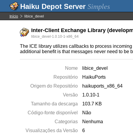
Simples
Início
libice_devel
Inter-Client Exchange Library (developm
libice_devel-1.0.10-1-x86_64
The ICE library utilizes callbacks to process incomi
additional benefit is that messages never need to be bu
Nome
libice_devel
Repositório
HaikuPorts
Origem do Repositório
haikuports_x86_64
Versão
1.0.10-1
Tamanho da descarga
103.7 KB
Código-fonte disponível
Não
Categorias
Nenhuma
Visualizações da Versão
6