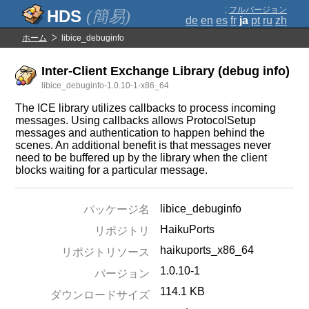
;
フルバージョン
(簡易)
de
en
es
fr
ja
pt
ru
zh
ホーム
libice_debuginfo
Inter-Client Exchange Library (debug info)
libice_debuginfo-1.0.10-1-x86_64
The ICE library utilizes callbacks to process incoming
messages. Using callbacks allows ProtocolSetup
messages and authentication to happen behind the
scenes. An additional benefit is that messages never
need to be buffered up by the library when the client
blocks waiting for a particular message.
libice_debuginfo
パッケージ名
HaikuPorts
リポジトリ
haikuports_x86_64
リポジトリソース
1.0.10-1
バージョン
114.1 KB
ダウンロードサイズ