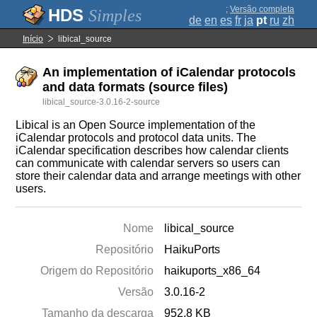
;
Versão completa
Simples
de
en
es
fr
ja
pt
ru
zh
Início
libical_source
An implementation of iCalendar protocols
and data formats (source files)
libical_source-3.0.16-2-source
Libical is an Open Source implementation of the
iCalendar protocols and protocol data units. The
iCalendar specification describes how calendar clients
can communicate with calendar servers so users can
store their calendar data and arrange meetings with other
users.
Nome
libical_source
Repositório
HaikuPorts
Origem do Repositório
haikuports_x86_64
Versão
3.0.16-2
Tamanho da descarga
952.8 KB