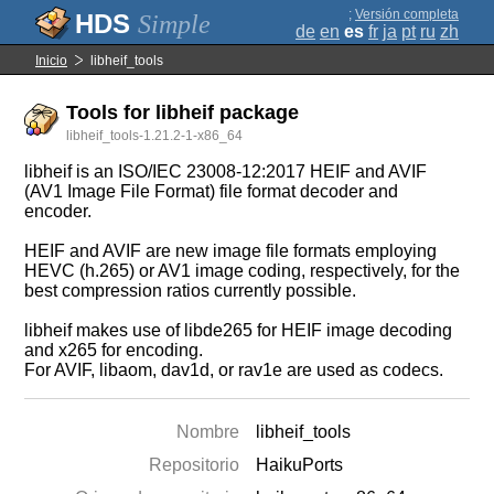
;
Versión completa
Simple
de
en
es
fr
ja
pt
ru
zh
Inicio
libheif_tools
Tools for libheif package
libheif_tools-1.21.2-1-x86_64
libheif is an ISO/IEC 23008-12:2017 HEIF and AVIF
(AV1 Image File Format) file format decoder and
encoder.
HEIF and AVIF are new image file formats employing
HEVC (h.265) or AV1 image coding, respectively, for the
best compression ratios currently possible.
libheif makes use of libde265 for HEIF image decoding
and x265 for encoding.
For AVIF, libaom, dav1d, or rav1e are used as codecs.
Nombre
libheif_tools
Repositorio
HaikuPorts