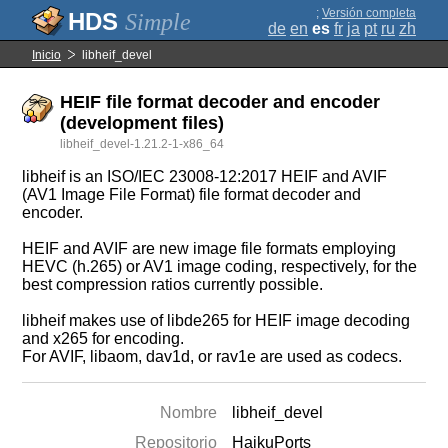
;
Versión completa
Simple
de
en
es
fr
ja
pt
ru
zh
Inicio
libheif_devel
HEIF file format decoder and encoder
(development files)
libheif_devel-1.21.2-1-x86_64
libheif is an ISO/IEC 23008-12:2017 HEIF and AVIF
(AV1 Image File Format) file format decoder and
encoder.
HEIF and AVIF are new image file formats employing
HEVC (h.265) or AV1 image coding, respectively, for the
best compression ratios currently possible.
libheif makes use of libde265 for HEIF image decoding
and x265 for encoding.
For AVIF, libaom, dav1d, or rav1e are used as codecs.
Nombre
libheif_devel
Repositorio
HaikuPorts