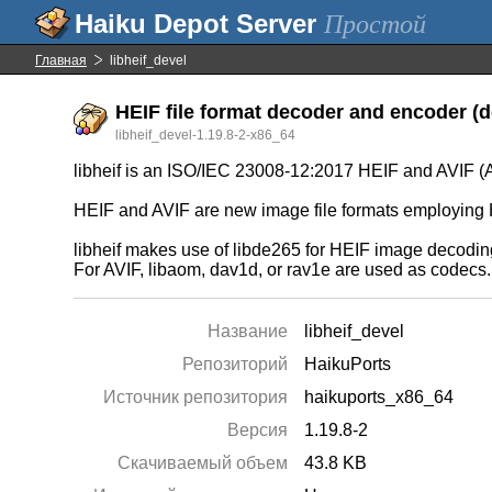
Простой
Главная
libheif_devel
HEIF file format decoder and encoder (d
libheif_devel-1.19.8-2-x86_64
libheif is an ISO/IEC 23008-12:2017 HEIF and AVIF (A
HEIF and AVIF are new image file formats employing H
libheif makes use of libde265 for HEIF image decodin
For AVIF, libaom, dav1d, or rav1e are used as codecs.
Название
libheif_devel
Репозиторий
HaikuPorts
Источник репозитория
haikuports_x86_64
Версия
1.19.8-2
Скачиваемый объем
43.8 KB