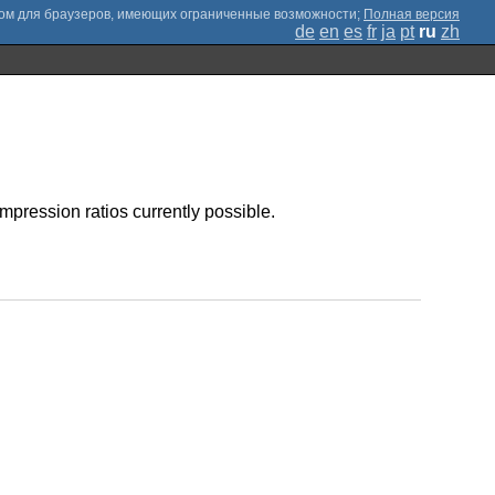
;
Полная версия
de
en
es
fr
ja
pt
ru
zh
pression ratios currently possible.