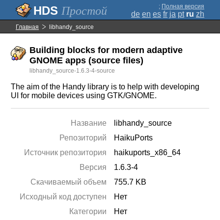
;
Полная версия
Простой
de
en
es
fr
ja
pt
ru
zh
Главная
libhandy_source
Building blocks for modern adaptive
GNOME apps (source files)
libhandy_source-1.6.3-4-source
The aim of the Handy library is to help with developing
UI for mobile devices using GTK/GNOME.
Название
libhandy_source
Репозиторий
HaikuPorts
Источник репозитория
haikuports_x86_64
Версия
1.6.3-4
Скачиваемый объем
755.7 KB
Исходный код доступен
Нет
Категории
Нет