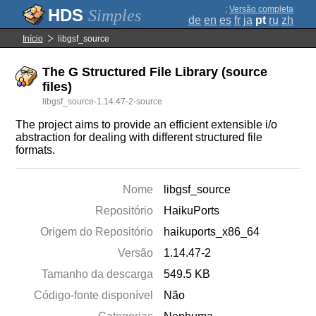
;
Versão completa
Simples
de
en
es
fr
ja
pt
ru
zh
Início
libgsf_source
The G Structured File Library (source
files)
libgsf_source-1.14.47-2-source
The project aims to provide an efficient extensible i/o
abstraction for dealing with different structured file
formats.
Nome
libgsf_source
Repositório
HaikuPorts
Origem do Repositório
haikuports_x86_64
Versão
1.14.47-2
Tamanho da descarga
549.5 KB
Código-fonte disponível
Não