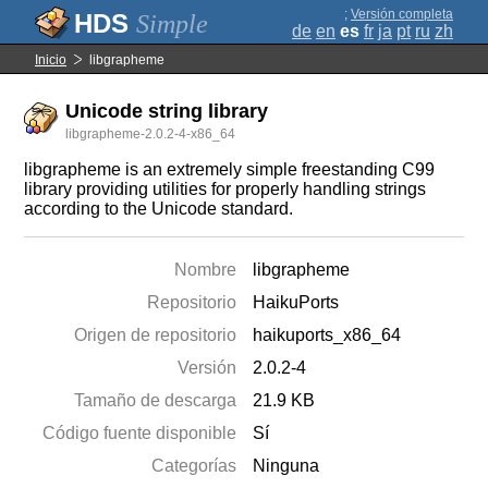
;
Versión completa
Simple
de
en
es
fr
ja
pt
ru
zh
Inicio
libgrapheme
Unicode string library
libgrapheme-2.0.2-4-x86_64
libgrapheme is an extremely simple freestanding C99
library providing utilities for properly handling strings
according to the Unicode standard.
Nombre
libgrapheme
Repositorio
HaikuPorts
Origen de repositorio
haikuports_x86_64
Versión
2.0.2-4
Tamaño de descarga
21.9 KB
Código fuente disponible
Sí
Categorías
Ninguna