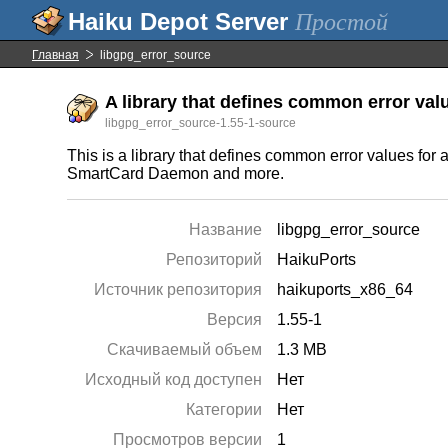
Простой
Главная
libgpg_error_source
A library that defines common error valu
libgpg_error_source-1.55-1-source
This is a library that defines common error values 
SmartCard Daemon and more.
Название
libgpg_error_source
Репозиторий
HaikuPorts
Источник репозитория
haikuports_x86_64
Версия
1.55-1
Скачиваемый объем
1.3 MB
Исходный код доступен
Нет
Категории
Нет
Просмотров версии
1