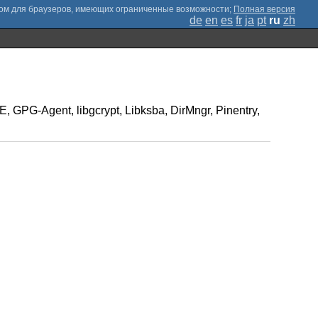
;
Полная версия
de
en
es
fr
ja
pt
ru
zh
 GPG-Agent, libgcrypt, Libksba, DirMngr, Pinentry,