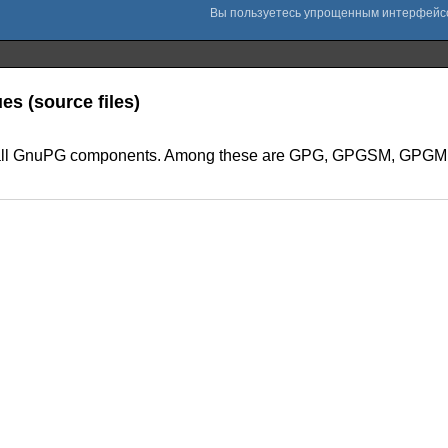
es (source files)
for all GnuPG components. Among these are GPG, GPGSM, GPGME,