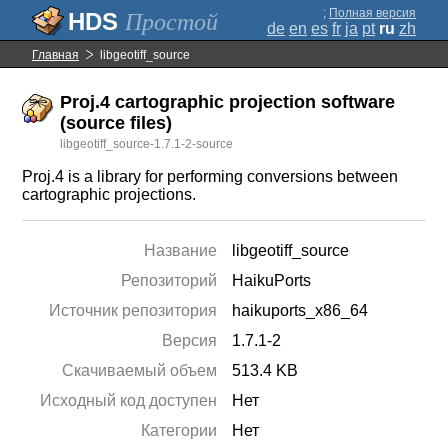
;
Полная версия
Простой
de
en
es
fr
ja
pt
ru
zh
Главная
libgeotiff_source
Proj.4 cartographic projection software
(source files)
libgeotiff_source-1.7.1-2-source
Proj.4 is a library for performing conversions between
cartographic projections.
Название
libgeotiff_source
Репозиторий
HaikuPorts
Источник репозитория
haikuports_x86_64
Версия
1.7.1-2
Скачиваемый объем
513.4 KB
Исходный код доступен
Нет
Категории
Нет