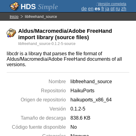
;
Versión completa
Simple
de
en
es
fr
ja
pt
ru
zh
Inicio
libfreehand_source
Aldus/Macromedia/Adobe FreeHand
import library (source files)
libfreehand_source-0.1.2-5-source
libcdr is a library that parses the file format of
Aldus/Macromedia/Adobe FreeHand documents of all
versions.
Nombre
libfreehand_source
Repositorio
HaikuPorts
Origen de repositorio
haikuports_x86_64
Versión
0.1.2-5
Tamaño de descarga
838.6 KB
Código fuente disponible
No