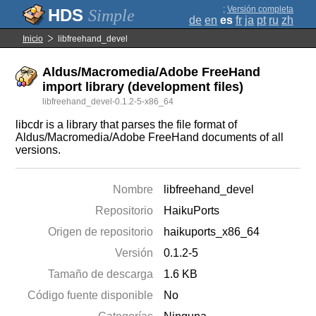
;
Versión completa
Simple
de
en
es
fr
ja
pt
ru
zh
Inicio
libfreehand_devel
Aldus/Macromedia/Adobe FreeHand
import library (development files)
libfreehand_devel-0.1.2-5-x86_64
libcdr is a library that parses the file format of
Aldus/Macromedia/Adobe FreeHand documents of all
versions.
Nombre
libfreehand_devel
Repositorio
HaikuPorts
Origen de repositorio
haikuports_x86_64
Versión
0.1.2-5
Tamaño de descarga
1.6 KB
Código fuente disponible
No