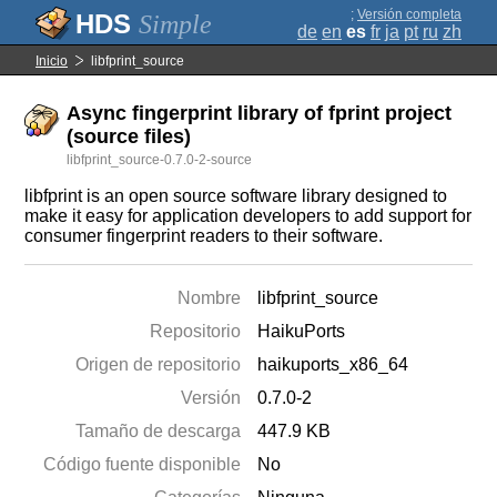
;
Versión completa
Simple
de
en
es
fr
ja
pt
ru
zh
Inicio
libfprint_source
Async fingerprint library of fprint project
(source files)
libfprint_source-0.7.0-2-source
libfprint is an open source software library designed to
make it easy for application developers to add support for
consumer fingerprint readers to their software.
Nombre
libfprint_source
Repositorio
HaikuPorts
Origen de repositorio
haikuports_x86_64
Versión
0.7.0-2
Tamaño de descarga
447.9 KB
Código fuente disponible
No