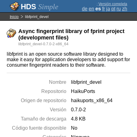
;
Versión completa
Simple
de
en
es
fr
ja
pt
ru
zh
Inicio
libfprint_devel
Async fingerprint library of fprint project
(development files)
libfprint_devel-0.7.0-2-x86_64
libfprint is an open source software library designed to
make it easy for application developers to add support for
consumer fingerprint readers to their software.
Nombre
libfprint_devel
Repositorio
HaikuPorts
Origen de repositorio
haikuports_x86_64
Versión
0.7.0-2
Tamaño de descarga
4.8 KB
Código fuente disponible
No