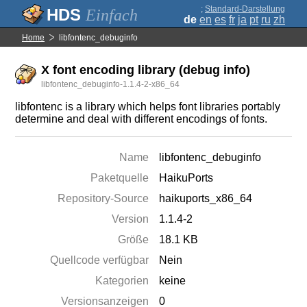
;
Standard-Darstellung
Einfach
de
en
es
fr
ja
pt
ru
zh
Home
libfontenc_debuginfo
X font encoding library (debug info)
libfontenc_debuginfo-1.1.4-2-x86_64
libfontenc is a library which helps font libraries portably
determine and deal with different encodings of fonts.
Name
libfontenc_debuginfo
Paketquelle
HaikuPorts
Repository-Source
haikuports_x86_64
Version
1.1.4-2
Größe
18.1 KB
Quellcode verfügbar
Nein
Kategorien
keine
Versionsanzeigen
0