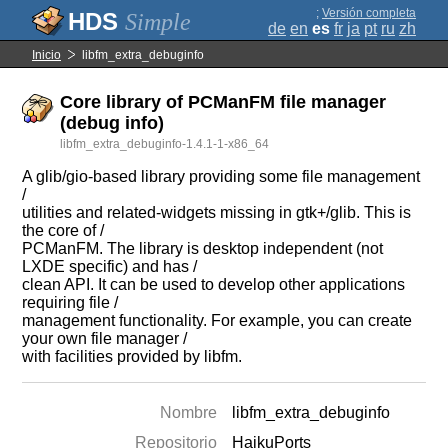
;
Versión completa
Simple
de
en
es
fr
ja
pt
ru
zh
Inicio
libfm_extra_debuginfo
Core library of PCManFM file manager
(debug info)
libfm_extra_debuginfo-1.4.1-1-x86_64
A glib/gio-based library providing some file management
/
utilities and related-widgets missing in gtk+/glib. This is
the core of /
PCManFM. The library is desktop independent (not
LXDE specific) and has /
clean API. It can be used to develop other applications
requiring file /
management functionality. For example, you can create
your own file manager /
with facilities provided by libfm.
Nombre
libfm_extra_debuginfo
Repositorio
HaikuPorts