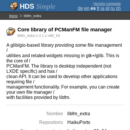
;
Versión completa
Simple
de
en
es
fr
ja
pt
ru
zh
Inicio
libfm_extra
Core library of PCManFM file manager
libfm_extra-1.4.1-1-x86_64
A glib/gio-based library providing some file management
/
utilities and related-widgets missing in gtk+/glib. This is
the core of /
PCManFM. The library is desktop independent (not
LXDE specific) and has /
clean API. It can be used to develop other applications
requiring file /
management functionality. For example, you can create
your own file manager /
with facilities provided by libfm.
Nombre
libfm_extra
Repositorio
HaikuPorts