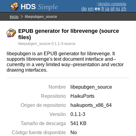
;
Versión completa
Simple
de
en
es
fr
ja
pt
ru
zh
Inicio
libepubgen_source
EPUB generator for librevenge (source
files)
libepubgen_source-0.1.1-3-source
libepubgen is an EPUB generator for librevenge. It
supports librevenge's text document interface and--
currently in a very limited way--presentation and vector
drawing interfaces.
Nombre
libepubgen_source
Repositorio
HaikuPorts
Origen de repositorio
haikuports_x86_64
Versión
0.1.1-3
Tamaño de descarga
541 KB
Código fuente disponible
No