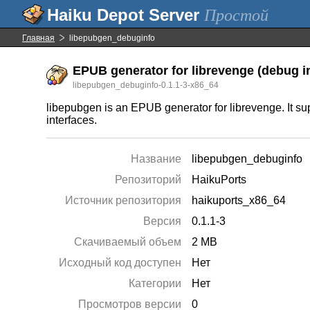
Простой
Главная
libepubgen_debuginfo
EPUB generator for librevenge (debug i
libepubgen_debuginfo-0.1.1-3-x86_64
libepubgen is an EPUB generator for librevenge. It sup
interfaces.
Название
libepubgen_debuginfo
Репозиторий
HaikuPorts
Источник репозитория
haikuports_x86_64
Версия
0.1.1-3
Скачиваемый объем
2 MB
Исходный код доступен
Нет
Категории
Нет
Просмотров версии
0