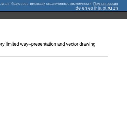
;
Полная версия
de
en
es
fr
ja
pt
ru
zh
very limited way--presentation and vector drawing