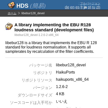
;
フルバージョン
(簡易)
de
en
es
fr
ja
pt
ru
zh
ホーム
libebur128_devel
A library implementing the EBU R128
loudness standard (development files)
libebur128_devel-1.2.6-2-x86_64
libebur128 is a library that implements the EBU R 128
standard for loudness normalisation. It supports all
samplerates by recalculation of the filter coefficients.
libebur128_devel
パッケージ名
HaikuPorts
リポジトリ
haikuports_x86_64
リポジトリソース
1.2.6-2
バージョン
4 KB
ダウンロードサイズ
いいえ
ソースコードは入手可か