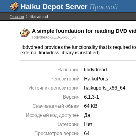
Простой
Главная
libdvdread
A simple foundation for reading DVD vi
libdvdread-6.1.3-1-x86_64
libdvdread provides the functionality that is require
external libdvdcss library is installed).
Название
libdvdread
Репозиторий
HaikuPorts
Источник репозитория
haikuports_x86_64
Версия
6.1.3-1
Скачиваемый объем
64 KB
Исходный код доступен
Да
Категории
Нет
Просмотров версии
64