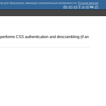
;
Полная версия
de
en
es
fr
ja
pt
ru
zh
d performs CSS authentication and descrambling (if an