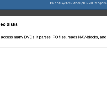
deo disks
d to access many DVDs. It parses IFO files, reads NAV-blocks, an