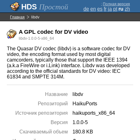
;
Полная версия
Простой
de
en
es
fr
ja
pt
ru
zh
Главная
libdv
A GPL codec for DV video
libdv-1.0.0-5-x86_64
The Quasar DV codec (libdv) is a software codec for DV
video, the encoding format used by most digital
camcorders, typically those that support the IEEE 1394
(a.k.a FireWire or i.Link) interface. Libdv was developed
according to the official standards for DV video: IEC
61834 and SMPTE 314M.
Название
libdv
Репозиторий
HaikuPorts
Источник репозитория
haikuports_x86_64
Версия
1.0.0-5
Скачиваемый объем
180.8 KB