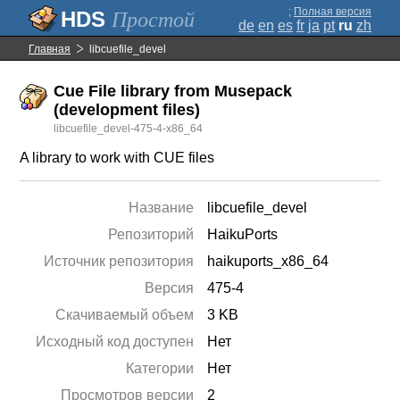
;
Полная версия
Простой
de
en
es
fr
ja
pt
ru
zh
Главная
libcuefile_devel
Cue File library from Musepack
(development files)
libcuefile_devel-475-4-x86_64
A library to work with CUE files
Название
libcuefile_devel
Репозиторий
HaikuPorts
Источник репозитория
haikuports_x86_64
Версия
475-4
Скачиваемый объем
3 KB
Исходный код доступен
Нет
Категории
Нет
Просмотров версии
2