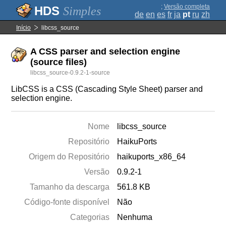
;
Versão completa
Simples
de
en
es
fr
ja
pt
ru
zh
Início
libcss_source
A CSS parser and selection engine
(source files)
libcss_source-0.9.2-1-source
LibCSS is a CSS (Cascading Style Sheet) parser and
selection engine.
Nome
libcss_source
Repositório
HaikuPorts
Origem do Repositório
haikuports_x86_64
Versão
0.9.2-1
Tamanho da descarga
561.8 KB
Código-fonte disponível
Não
Categorias
Nenhuma