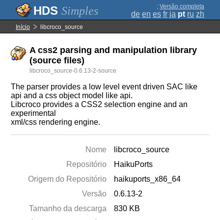
;
Versão completa
Simples
de
en
es
fr
ja
pt
ru
zh
Início
libcroco_source
A css2 parsing and manipulation library
(source files)
libcroco_source-0.6.13-2-source
The parser provides a low level event driven SAC like
api and a css object model like api.
Libcroco provides a CSS2 selection engine and an
experimental
xml/css rendering engine.
Nome
libcroco_source
Repositório
HaikuPorts
Origem do Repositório
haikuports_x86_64
Versão
0.6.13-2
Tamanho da descarga
830 KB