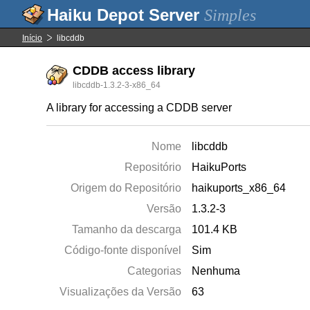
Simples
Início
libcddb
CDDB access library
libcddb-1.3.2-3-x86_64
A library for accessing a CDDB server
Nome
libcddb
Repositório
HaikuPorts
Origem do Repositório
haikuports_x86_64
Versão
1.3.2-3
Tamanho da descarga
101.4 KB
Código-fonte disponível
Sim
Categorias
Nenhuma
Visualizações da Versão
63