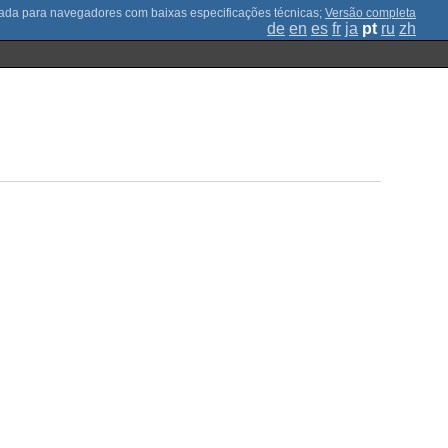
;
Versão completa
de
en
es
fr
ja
pt
ru
zh